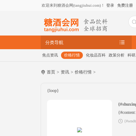
欢迎来到糖酒会网(tangjiuhui.com)！
登录
免费注册
分类导航
焦点资讯
价格行情
化妆品百科
政策分析
科研
网刊
行情
问答
首页
>
资讯
>
价格行情
>
{loop}
{#shuxin
{#content
{#sendt