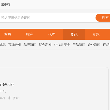
城市站
首页
招商
代理
资讯
专题
成果
市场分析
品牌新闻
展会新闻
化妆品安全
产品新闻
企业新闻
产品
g}
{#title}
:100}
ime}
{#hit}