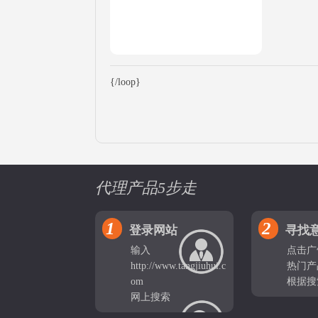
{/loop}
代理产品5步走
1
2
登录网站
寻找
输入
点击广
http://www.tangjiuhui.c
热门产
om
根据搜
网上搜索