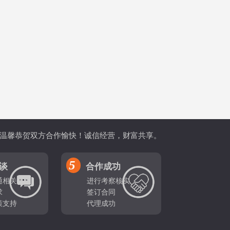
i.com)温馨恭贺双方合作愉快！诚信经营，财富共享。
5
谈
合作成功
通相关事宜
进行考察核实
求
签订合同
策支持
代理成功