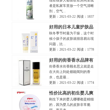
现在很多人都喜欢在房间里或
有哪些？
者是私家车里放一个空气清晰
剂，空气...
更新：2021-03-22
阅读：1837
好用的日本儿童护肤品
秋冬季节时最为干燥，这个时
品牌有哪些？
候小孩子的皮肤就很容易出现
问题，比...
更新：2021-03-22
阅读：1778
好用的街香香水品牌有
街香香水街香顾名思义就是走
哪些？
在大街上到处都能闻到的香
水，也是最...
更新：2021-03-22
阅读：1774
性价比高的初生婴儿爽
刚生下来的婴儿哪哪都是精细
身粉品牌有哪些？
的，因为婴儿的皮肤非常脆