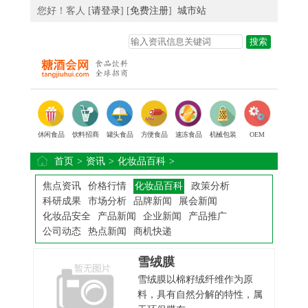
您好！客人 [
请登录
] [
免费注册
]
城市站
休闲食品
饮料招商
罐头食品
方便食品
速冻食品
机械包装
OEM
首页
>
资讯
>
化妆品百科
>
焦点资讯
价格行情
化妆品百科
政策分析
科研成果
市场分析
品牌新闻
展会新闻
化妆品安全
产品新闻
企业新闻
产品推广
公司动态
热点新闻
商机快递
雪绒膜
雪绒膜以棉籽绒纤维作为原
料，具有自然分解的特性，属