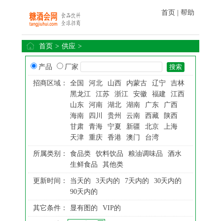
首页
|
帮助
首页
>
供应
>
产品
厂家
招商区域：
全国
河北
山西
内蒙古
辽宁
吉林
黑龙江
江苏
浙江
安徽
福建
江西
山东
河南
湖北
湖南
广东
广西
海南
四川
贵州
云南
西藏
陕西
甘肃
青海
宁夏
新疆
北京
上海
天津
重庆
香港
澳门
台湾
所属类别：
食品类
饮料饮品
粮油调味品
酒水
生鲜食品
其他类
更新时间：
当天的
3天内的
7天内的
30天内的
90天内的
其它条件：
显有图的
VIP的