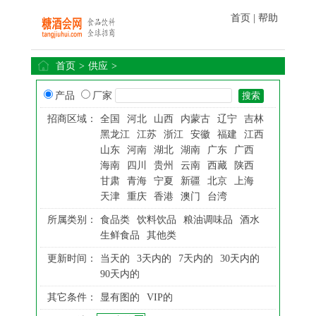
首页
|
帮助
首页
>
供应
>
产品
厂家
招商区域：
全国
河北
山西
内蒙古
辽宁
吉林
黑龙江
江苏
浙江
安徽
福建
江西
山东
河南
湖北
湖南
广东
广西
海南
四川
贵州
云南
西藏
陕西
甘肃
青海
宁夏
新疆
北京
上海
天津
重庆
香港
澳门
台湾
所属类别：
食品类
饮料饮品
粮油调味品
酒水
生鲜食品
其他类
更新时间：
当天的
3天内的
7天内的
30天内的
90天内的
其它条件：
显有图的
VIP的