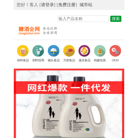
您好！客人 [
请登录
] [
免费注册
]
城市站
休闲食品
饮料招商
罐头食品
方便食品
速冻食品
机械包装
OEM